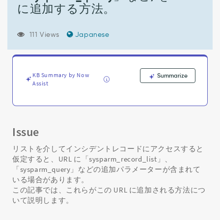
ド
に追加する方法。
を
ク
リ
111 Views
Japanese
ッ
ク
し
た
KB Summary by Now
Summarize
と
Assist
き
に、
追
加
の
Issue
パ
ラ
リストを介してインシデントレコードにアクセスすると
メ
仮定すると、URL に「sysparm_record_list」、
ー
「sysparm_query」などの追加パラメーターが含まれて
タ
いる場合があります。
ー
この記事では、これらがこの URL に追加される方法につ
(「sysparm_record_list」、
いて説明します。
「sysparm_query」
な