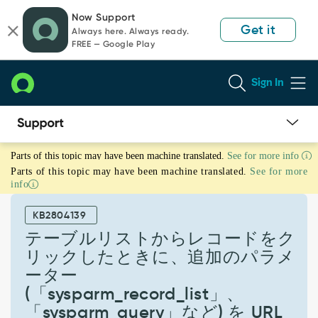
Skip
Skip
Now Support
to
to
Get it
Always here. Always ready.
page
chat
FREE — Google Play
content
Sign In
テ
Parts of this topic may have been machine translated.
See for more info
ー
Parts of this topic may have been machine translated.
See for more
ブ
info
ル
リ
KB2804139
ス
ト
テーブルリストからレコードをク
か
リックしたときに、追加のパラメ
ら
ーター
レ
(「sysparm_record_list」、
コ
ー
「sysparm_query」など) を URL