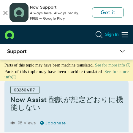
Skip
Skip
Now Support
to
to
Get it
Always here. Always ready.
page
chat
FREE — Google Play
content
Sign In
Now
Parts of this topic may have been machine translated.
See for more info
Assist
Parts of this topic may have been machine translated.
See for more
翻
info
訳
が
KB2804117
想
定
Now Assist 翻訳が想定どおりに機
ど
能しない
お
り
に
98 Views
Japanese
機