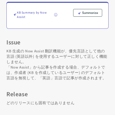
能
し
な
KB Summary by Now
Summarize
い
Assist
-
Support
and
Troubleshooting
Issue
KB 生成の Now Assist 翻訳機能が、優先言語として他の
言語 (英語以外) を使用するユーザーに対して正しく機能
しません。
「Now Assist」から記事を作成する場合、デフォルトで
は、作成者 (KB を作成しているユーザー) のデフォルト
言語を無視して、「英語」言語で記事が作成されます。
Release
どのリリースにも固有ではありません