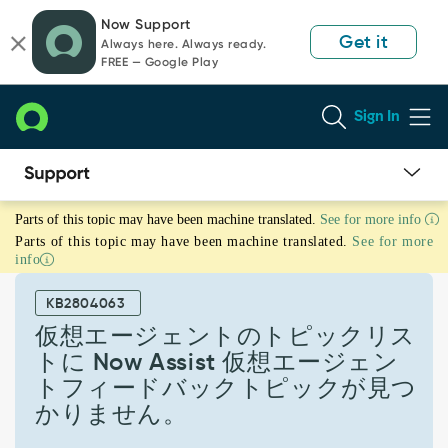
Skip
Skip
Now Support
to
to
Get it
Always here. Always ready.
page
chat
FREE — Google Play
content
Sign In
仮
Parts of this topic may have been machine translated.
See for more info
想
Parts of this topic may have been machine translated.
See for more
エ
info
ー
ジ
KB2804063
ェ
ン
仮想エージェントのトピックリス
ト
トに Now Assist 仮想エージェン
の
トフィードバックトピックが見つ
ト
かりません。
ピ
ッ