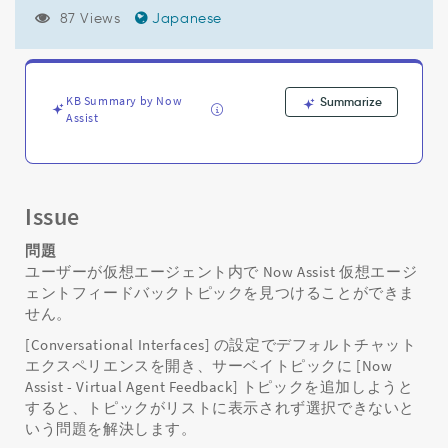
ク
87 Views
Japanese
リ
ス
ト
に
Now
KB Summary by Now
Summarize
Assist
Assist
仮
想
エ
ー
Issue
ジ
ェ
問題
ン
ユーザーが仮想エージェント内で Now Assist 仮想エージ
ト
ェントフィードバックトピックを見つけることができま
フ
せん。
ィ
ー
[Conversational Interfaces] の設定でデフォルトチャット
ド
エクスペリエンスを開き、サーベイトピックに [Now
バ
Assist - Virtual Agent Feedback] トピックを追加しようと
ッ
すると、トピックがリストに表示されず選択できないと
ク
いう問題を解決します。
ト