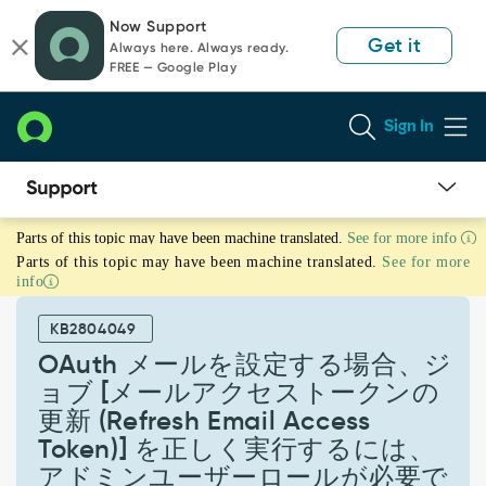
Skip
Skip
Now Support
to
to
Get it
Always here. Always ready.
page
chat
FREE — Google Play
content
Sign In
OAuth
Parts of this topic may have been machine translated.
See for more info
メ
Parts of this topic may have been machine translated.
See for more
ー
info
ル
を
KB2804049
設
定
OAuth メールを設定する場合、ジ
す
ョブ [メールアクセストークンの
る
更新 (Refresh Email Access
場
Token)] を正しく実行するには、
合、
ジ
アドミンユーザーロールが必要で