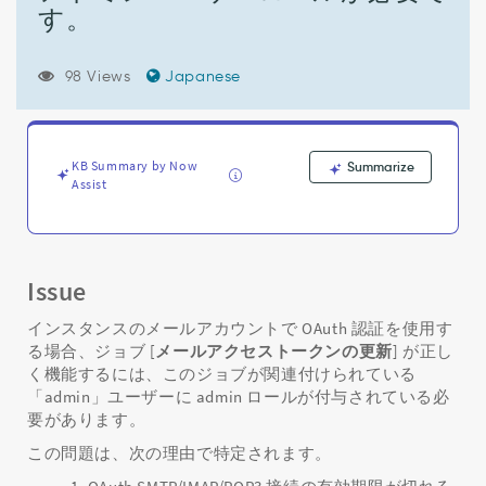
ョ
す。
ブ
[メ
ー
98 Views
Japanese
ル
ア
ク
セ
KB Summary by Now
Summarize
ス
Assist
ト
ー
ク
ン
の
Issue
更
新
インスタンスのメールアカウントで OAuth 認証を使用す
(Refresh
る場合、ジョブ [
メールアクセストークンの更新
] が正し
Email
く機能するには、このジョブが関連付けられている
Access
「admin」ユーザーに admin ロールが付与されている必
Token)]
要があります。
を
この問題は、次の理由で特定されます。
正
し