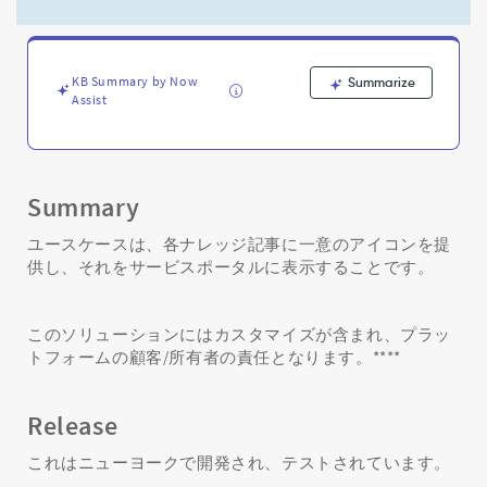
ッ
ジ
記
事
KB Summary by Now
Summarize
に
Assist
固
有
の
ア
イ
Summary
コ
ン/
ユースケースは、各ナレッジ記事に一意のアイコンを提
画
供し、それをサービスポータルに表示することです。
像
を
表
このソリューションにはカスタマイズが含まれ、プラッ
示
トフォームの顧客/所有者の責任となります。****
す
る
方
Release
法
-
これはニューヨークで開発され、テストされています。
Support