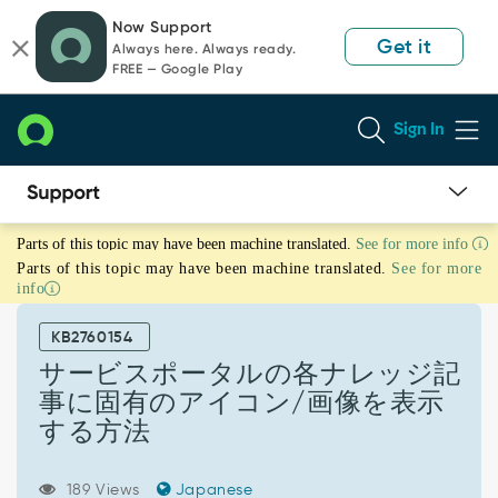
Skip
Skip
Now Support
to
to
Get it
Always here. Always ready.
page
chat
FREE — Google Play
content
Sign In
サ
Parts of this topic may have been machine translated.
See for more info
ー
Parts of this topic may have been machine translated.
See for more
ビ
info
ス
ポ
KB2760154
ー
タ
サービスポータルの各ナレッジ記
ル
事に固有のアイコン/画像を表示
の
する方法
各
ナ
レ
189 Views
Japanese