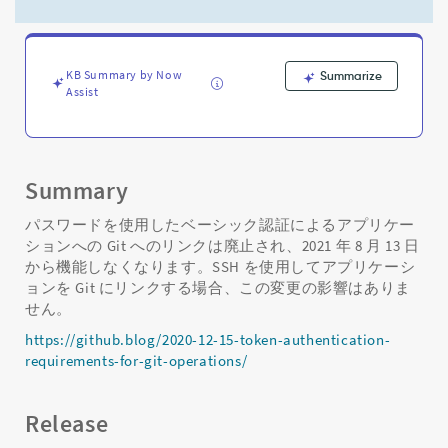
用
ア
ク
セ
KB Summary by Now
Summarize
ス
Assist
ト
ー
ク
ン
を
Summary
使
用
パスワードを使用したベーシック認証によるアプリケー
し
ションへの Git へのリンクは廃止され、2021 年 8 月 13 日
た
から機能しなくなります。SSH を使用してアプリケーシ
ア
ョンを Git にリンクする場合、この変更の影響はありま
プ
せん。
リ
https://github.blog/2020-12-15-token-authentication-
ケ
requirements-for-git-operations/
ー
シ
ョ
Release
ン
の