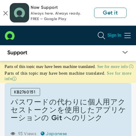
Skip
Skip
Now Support
to
to
Get it
Always here. Always ready.
page
chat
FREE — Google Play
content
Sign In
パ
Parts of this topic may have been machine translated.
See for more info
ス
Parts of this topic may have been machine translated.
See for more
ワ
info
ー
ド
KB2760151
の
代
パスワードの代わりに個人用アク
わ
セストークンを使用したアプリケ
り
ーションの Git へのリンク
に
個
人
93 Views
Japanese