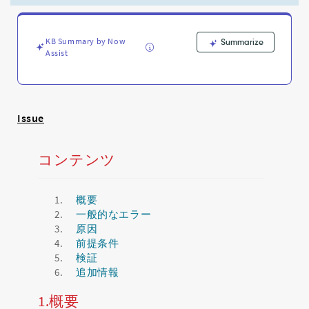
マ
ン
ド
KB Summary by Now
ラ
Summarize
Assist
イ
ン
か
ら
の
Issue
認
証
情
コンテンツ
報
検
証
概要
(CLI)
一般的なエラー
-
原因
Support
前提条件
and
検証
Troubleshooting
追加情報
1.概要