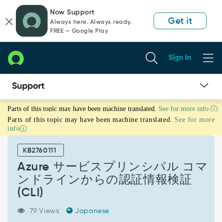
Skip
Skip
Now Support
to
to
Get it
Always here. Always ready.
page
chat
FREE — Google Play
content
Sign In
Azure
Parts of this topic may have been machine translated.
See for more info
サ
Parts of this topic may have been machine translated.
See for more
ー
info
ビ
ス
KB2760111
プ
リ
Azure サービスプリンシパル コマ
ン
ンドラインからの認証情報検証
シ
(CLI)
パ
ル
79 Views
Japanese
コ