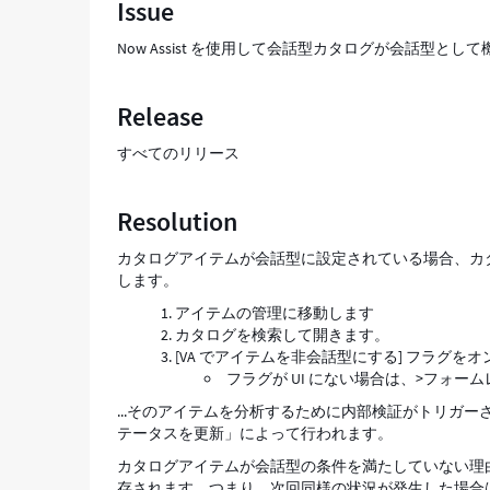
Issue
型
と
Now Assist を使用して会話型カタログが会話型と
し
て
機
Release
能
し
すべてのリリース
な
い
Resolution
理
由
カタログアイテムが会話型に設定されている場合、カタロ
-
します。
Support
and
アイテムの管理に移動します
Troubleshooting
カタログを検索して開きます。
[VA でアイテムを非会話型にする] フラグを
フラグが UI にない場合は、>フォ
...そのアイテムを分析するために内部検証がトリガ
テータスを更新」によって行われます。
カタログアイテムが会話型の条件を満たしていない理由がある場合、テ
存されます。つまり、次回同様の状況が発生した場合