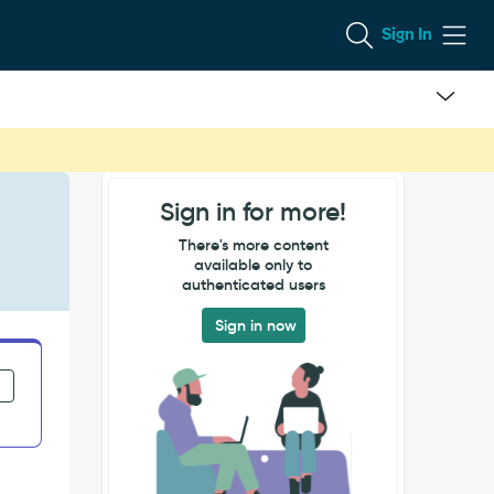
Sign In
Sign in for more!
There's more content
available only to
authenticated users
Sign in now