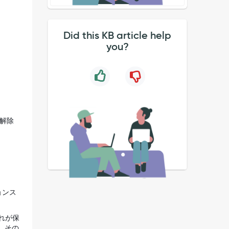
Did this KB article help
you?
を解除
ョンス
それが保
。その