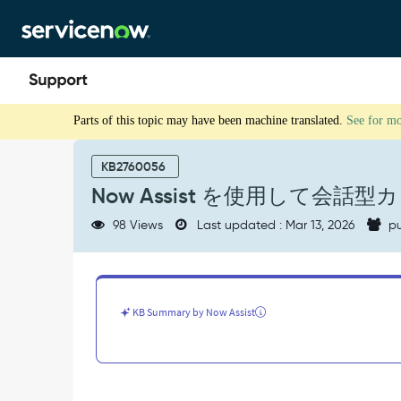
Skip
Skip
to
to
page
chat
content
Now
Parts of this topic may have been machine translated.
See for m
Assist
を
使
KB2760056
用
Now Assist を使用して
し
て
98 Views
Last updated : Mar 13, 2026
pu
会
話
型
カ
タ
KB Summary by Now Assist
ロ
グ
が
会
話