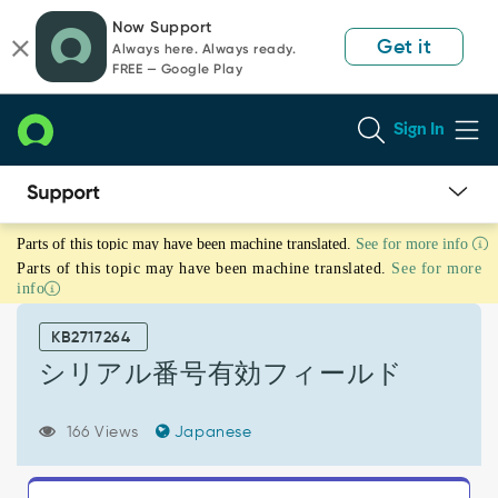
Skip
Skip
Now Support
to
to
Get it
Always here. Always ready.
page
chat
FREE — Google Play
content
Sign In
シ
Parts of this topic may have been machine translated.
See for more info
リ
Parts of this topic may have been machine translated.
See for more
ア
info
ル
番
KB2717264
号
有
シリアル番号有効フィールド
効
フ
166 Views
Japanese
ィ
ー
ル