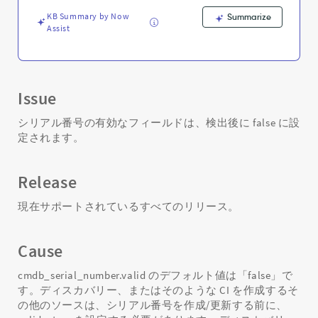
ド
-
KB Summary by Now
Summarize
Assist
Support
and
Troubleshooting
Issue
シリアル番号の有効なフィールドは、検出後に false に設
定されます。
Release
現在サポートされているすべてのリリース。
Cause
cmdb_serial_number.valid のデフォルト値は「false」で
す。ディスカバリー、またはそのような CI を作成するそ
の他のソースは、シリアル番号を作成/更新する前に、