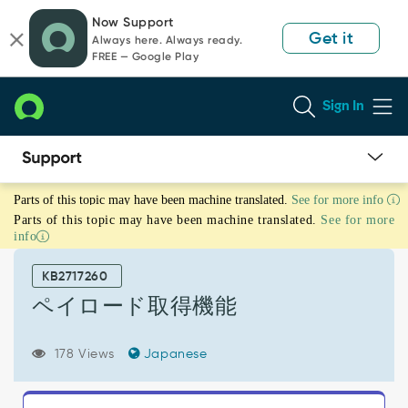
Skip
Skip
Now Support
to
to
Get it
Always here. Always ready.
page
chat
FREE — Google Play
content
Sign In
ペ
Parts of this topic may have been machine translated.
See for more info
イ
Parts of this topic may have been machine translated.
See for more
ロ
info
ー
ド
KB2717260
取
得
ペイロード取得機能
機
能
178 Views
Japanese
-
Support
and