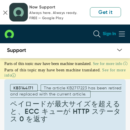
Skip
Skip
Now Support
to
to
Get it
Always here. Always ready.
page
chat
FREE — Google Play
content
Sign In
Knowledge
Parts of this topic may have been machine translated.
See for more info
Article
Parts of this topic may have been machine translated.
See for more
View
info
KB3144171
The article KB2717223 has been retired
and replaced with the current article.
ペイロードが最大サイズを超える
と、ECC キューが HTTP ステータ
ス 0 を返す