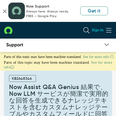
Skip
Skip
Now Support
to
to
Get it
Always here. Always ready.
page
chat
FREE — Google Play
content
Sign In
Now
Parts of this topic may have been machine translated.
See for more info
Assist
Parts of this topic may have been machine translated.
See for more
Q&A
info
Genius
結
KB2648346
果
で、
Now Assist Q&A Genius 結果で、
Now
Now LLM サービスが簡潔で実用的
LLM
な回答を生成できるナレッジテキ
サ
ストを含むカスタムナレッジテー
ー
ビ
ブルやカスタムフィールドに回答