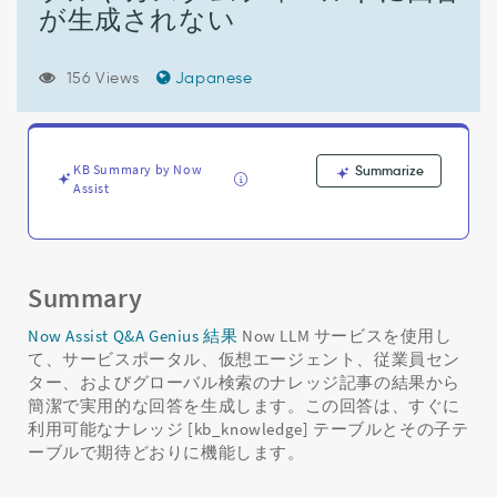
ス
が生成されない
が
簡
潔
156 Views
Japanese
で
実
用
的
KB Summary by Now
Summarize
な
Assist
回
答
を
生
成
Summary
で
き
Now Assist Q&A Genius 結果
Now LLM サービスを使用し
る
て、サービスポータル、仮想エージェント、従業員セン
ナ
ター、およびグローバル検索のナレッジ記事の結果から
レ
簡潔で実用的な回答を生成します。この回答は、すぐに
ッ
利用可能なナレッジ [kb_knowledge] テーブルとその子テ
ジ
ーブルで期待どおりに機能します。
テ
キ