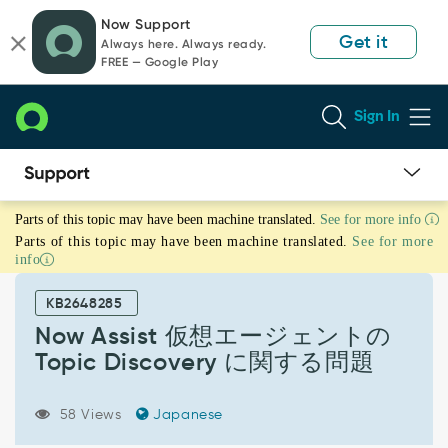
Skip
Skip
Now Support
to
to
Get it
Always here. Always ready.
page
chat
FREE — Google Play
content
Sign In
Now
Parts of this topic may have been machine translated.
See for more info
Assist
Parts of this topic may have been machine translated.
See for more
仮
info
想
エ
KB2648285
ー
ジ
Now Assist 仮想エージェントの
ェ
Topic Discovery に関する問題
ン
ト
の
58 Views
Japanese
Topic