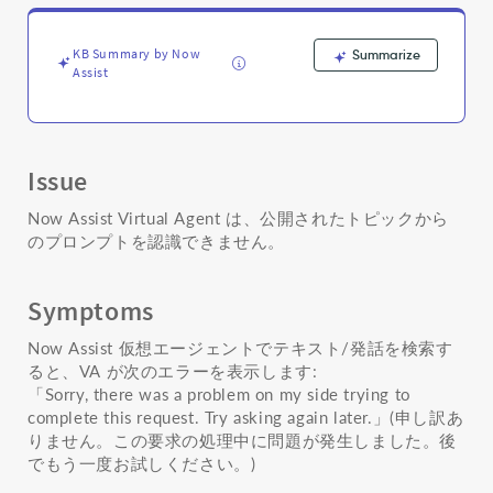
Discovery
に
関
KB Summary by Now
Summarize
す
Assist
る
問
題
-
Issue
Support
and
Now Assist Virtual Agent は、公開されたトピックから
Troubleshooting
のプロンプトを認識できません。
Symptoms
Now Assist 仮想エージェントでテキスト/発話を検索す
ると、VA が次のエラーを表示します:
「Sorry, there was a problem on my side trying to
complete this request. Try asking again later.」(申し訳あ
りません。この要求の処理中に問題が発生しました。後
でもう一度お試しください。)