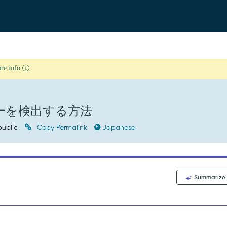
ore info
バーを検出する方法
ublic
Copy Permalink
Japanese
Summarize