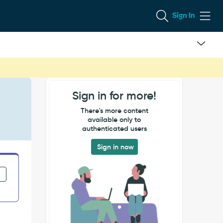
Sign In
Sign in for more!
There's more content
available only to
authenticated users
Sign in now