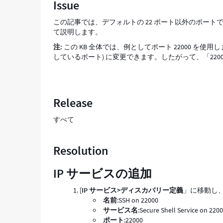
Issue
る
方
この記事では、デフォルトの 22 ポート以外のポートで
法
て説明します。
-
注:
この KB 全体では、例としてポート 22000 を使
Support
しているポート) に変更できます。したがって、「22
and
Troubleshooting
Release
すべて
Resolution
IP サービスの追加
[
IP サービス>ディスカバリー定義
」に移動し
名前
:SSH on 22000
サービス名
:Secure Shell Service on 220
ポート
:22000