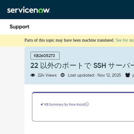
Skip
Skip
to
to
page
chat
content
22
Parts of this topic may have been machine translated.
See for m
以
外
の
KB2605273
ポ
22 以外のポートで SSH サー
ー
ト
224 Views
Last updated : Nov 12, 2025
p
で
SSH
サ
ー
バ
KB Summary by Now Assist
ー
を
検
出
す