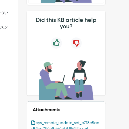
につい
Did this KB article help
you?
ッスン
Attachments
sys_remote_update_set_b718c5ab
db1ca094efb541db139619fe.xml