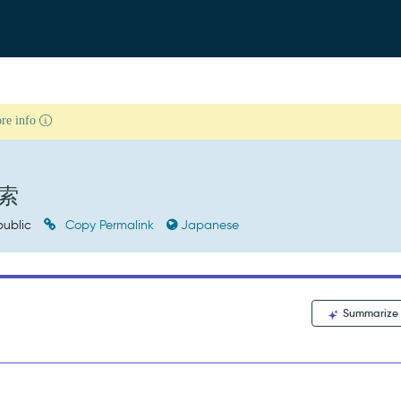
ore info
索
ublic
Copy Permalink
Japanese
Summarize