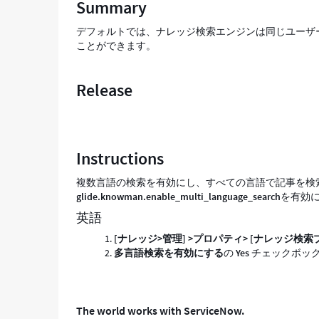
Summary
and
Troubleshooting
デフォルトでは、ナレッジ検索エンジンは同じユーザ
ことができます。
Release
Instructions
複数言語の検索を有効にし、すべての言語で記事を検
glide.knowman.enable_multi_language_search
を有効
英語
[ナレッジ>管理] >プロパティ> [ナレッジ検
多言語検索を有効にする
の
Y
es
チェックボッ
The world works with ServiceNow.