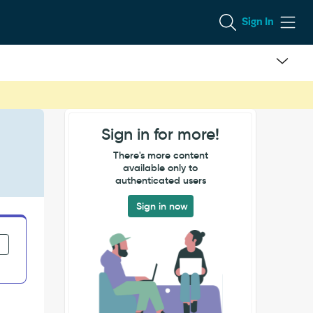
Sign In
Sign in for more!
There's more content
available only to
authenticated users
Sign in now