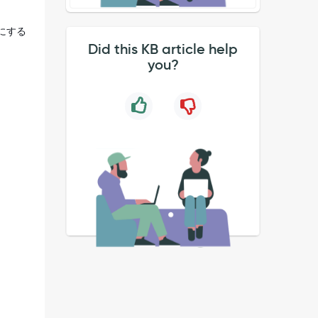
にする
Did this KB article help
you?