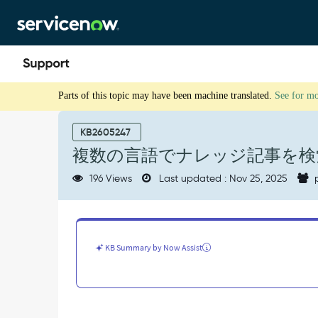
Skip
Skip
to
to
page
chat
content
複
Parts of this topic may have been machine translated.
See for m
数
の
言
KB2605247
語
複数の言語でナレッジ記事を検
で
ナ
196 Views
Last updated : Nov 25, 2025
p
レ
ッ
ジ
記
事
KB Summary by Now Assist
を
検
索
-
Support