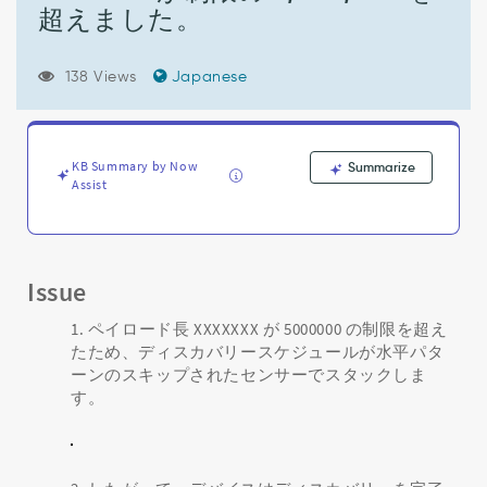
水
超えました。
平
パ
タ
138 Views
Japanese
ー
ン
の
ス
KB Summary by Now
Summarize
キ
Assist
ッ
プ
さ
れ
た
Issue
セ
ン
ペイロード長 XXXXXXX が 5000000 の制限を超え
サ
たため、ディスカバリースケジュールが水平パタ
ー
ーンのスキップされたセンサーでスタックしま
で
す。
デ
ィ
ス
カ