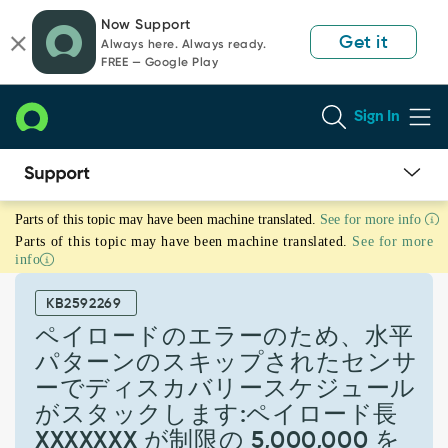
Skip
Skip
Now Support
to
to
Get it
Always here. Always ready.
page
chat
FREE — Google Play
content
Sign In
ペ
Parts of this topic may have been machine translated.
See for more info
イ
Parts of this topic may have been machine translated.
See for more
ロ
info
ー
ド
KB2592269
の
エ
ペイロードのエラーのため、水平
ラ
パターンのスキップされたセンサ
ー
ーでディスカバリースケジュール
の
がスタックします:ペイロード長
た
め、
XXXXXXX が制限の 5,000,000 を