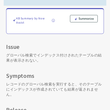
ク
ス
付
け
KB Summary by Now
Summarize
さ
Assist
れ
た
テ
ー
ブ
Issue
ル
の
グローバル検索でインデックス付けされたテーブルの結
結
果が表示されない。
果
が
表
Symptoms
示
さ
レコードのグローバル検索を実行すると、そのテーブル
れ
にインデックスが作成されていても結果が返されませ
な
ん。
い。
-
Release
Support