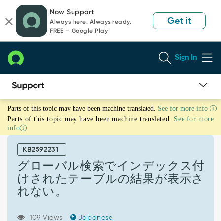
Skip
Skip
Now Support
to
to
Get it
Always here. Always ready.
page
chat
FREE — Google Play
content
Sign In
グ
Parts of this topic may have been machine translated.
See for more info
ロ
Parts of this topic may have been machine translated.
See for more
ー
info
バ
ル
KB2592231
検
索
グローバル検索でインデックス付
で
けされたテーブルの結果が表示さ
イ
れない。
ン
デ
ッ
109 Views
Japanese