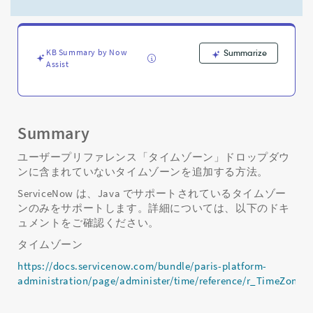
イ
ム
ゾ
ー
KB Summary by Now
Summarize
ン」
Assist
リ
ス
ト
に
追
Summary
加
の
ユーザープリファレンス「タイムゾーン」ドロップダウ
タ
ンに含まれていないタイムゾーンを追加する方法。
イ
ServiceNow は、Java でサポートされているタイムゾー
ム
ンのみをサポートします。詳細については、以下のドキ
ゾ
ュメントをご確認ください。
ー
ン
タイムゾーン
を
https://docs.servicenow.com/bundle/paris-platform-
追
administration/page/administer/time/reference/r_TimeZones.
加
す
る