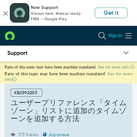
Skip
Skip
Now Support
to
to
Get it
Always here. Always ready.
page
chat
FREE — Google Play
content
Sign In
ユ
Parts of this topic may have been machine translated.
See for more info
ー
Parts of this topic may have been machine translated.
See for more
ザ
info
ー
プ
KB2592203
リ
フ
ユーザープリファレンス「タイム
ァ
ゾーン」リストに追加のタイムゾ
レ
ーンを追加する方法
ン
ス
「タ
173 Views
Japanese