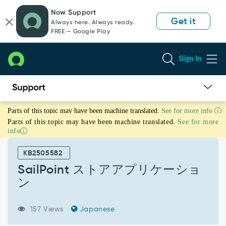
Skip
Skip
Now Support
to
to
Get it
Always here. Always ready.
page
chat
FREE — Google Play
content
Sign In
SailPoint
Parts of this topic may have been machine translated.
See for more info
ス
Parts of this topic may have been machine translated.
See for more
ト
info
ア
ア
KB2505582
プ
リ
SailPoint ストアアプリケーショ
ケ
ン
ー
シ
ョ
157 Views
Japanese
ン