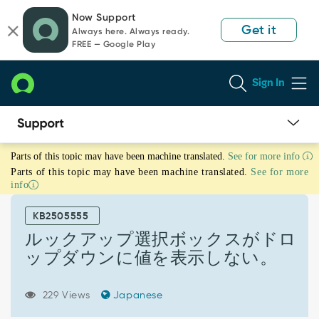
Skip
Skip
Now Support
to
to
Get it
Always here. Always ready.
page
chat
FREE — Google Play
content
Sign In
ル
Parts of this topic may have been machine translated.
See for more info
ッ
Parts of this topic may have been machine translated.
See for more
ク
info
ア
ッ
KB2505555
プ
選
ルックアップ選択ボックスがドロ
択
ップダウンに値を表示しない。
ボ
ッ
ク
229 Views
Japanese
ス