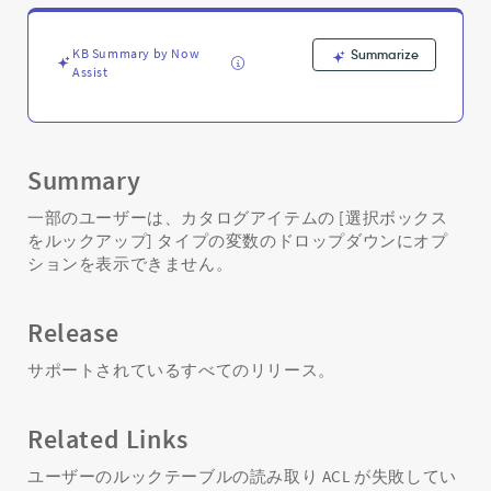
が
ド
ロ
KB Summary by Now
Summarize
ッ
Assist
プ
ダ
ウ
ン
Summary
に
値
一部のユーザーは、カタログアイテムの [選択ボックス
を
をルックアップ] タイプの変数のドロップダウンにオプ
表
ションを表示できません。
示
し
な
Release
い。
-
サポートされているすべてのリリース。
Support
and
Troubleshooting
Related Links
ユーザーのルックテーブルの読み取り ACL が失敗してい