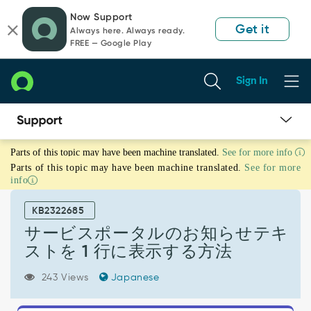
Skip
Skip
Now Support
to
to
Get it
Always here. Always ready.
page
chat
FREE — Google Play
content
Sign In
サ
Parts of this topic may have been machine translated.
See for more info
ー
Parts of this topic may have been machine translated.
See for more
ビ
info
ス
ポ
KB2322685
ー
タ
サービスポータルのお知らせテキ
ル
ストを 1 行に表示する方法
の
お
243 Views
Japanese
知
ら