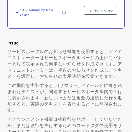
せ
テ
KB Summary by Now
Summarize
キ
Assist
ス
ト
を
1
行
Issue
に
サービスポータルのお知らせ機能を使用すると、アドミ
表
ニストレーターはサービスポータルページの上部にバナ
示
ーとして表示される簡単なお知らせを作成できます。ア
す
ドミニストレーターは、複数のお知らせを作成し、テキ
る
ストを設定し、お知らせの表示時間を設定できます。
方
法
この機能を実装すると、[サマリー] フィールドに書き込
-
まれたテキストが、関連するサービスポータル内で 1 行
Support
に表示されます。新しい行または複数の連続した行を追
and
加すると、実際のテキストを表示するときに無視されま
Troubleshooting
す。
アナウンスメント機能は複数行をサポートしていないた
め、または改行を実行するためのコードタグの使用をサ
ポートしていないため、これは予想される動作です。次