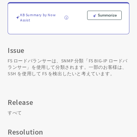
ン
サ
ー
KB Summary by Now
Summarize
を
Assist
検
出
す
る
Issue
方
法
F5 ロードバランサーは、SNMP 分類「F5 BIG-IP ロードバ
-
ランサー」を使用して分類されます。一部のお客様は、
Support
SSH を使用して F5 を検出したいと考えています。
and
Troubleshooting
Release
すべて
Resolution