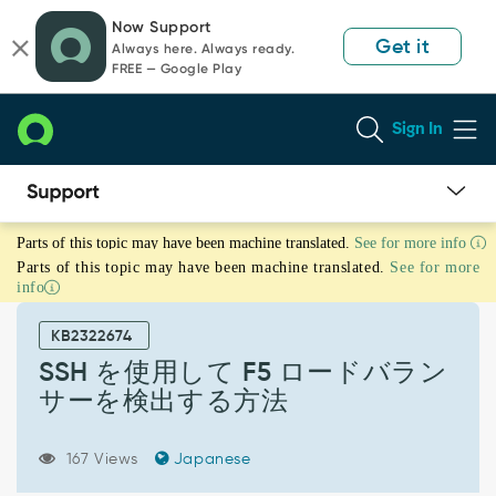
Skip
Skip
Now Support
to
to
Get it
Always here. Always ready.
page
chat
FREE — Google Play
content
Sign In
SSH
Parts of this topic may have been machine translated.
See for more info
を
Parts of this topic may have been machine translated.
See for more
使
info
用
し
KB2322674
て
F5
SSH を使用して F5 ロードバラン
ロ
サーを検出する方法
ー
ド
バ
167 Views
Japanese
ラ