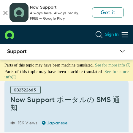
Skip
Skip
Now Support
to
to
Get it
Always here. Always ready.
page
chat
FREE — Google Play
content
Sign In
Now
Parts of this topic may have been machine translated.
See for more info
Support
Parts of this topic may have been machine translated.
See for more
ポ
info
ー
タ
KB2322665
ル
の
Now Support ポータルの SMS 通
SMS
知
通
知
-
159 Views
Japanese
Support