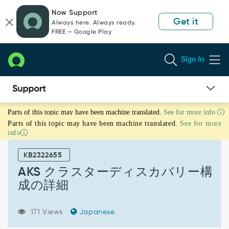
Skip
Skip
Now Support
to
to
Get it
Always here. Always ready.
page
chat
FREE — Google Play
content
Sign In
AKS
Parts of this topic may have been machine translated.
See for more info
ク
Parts of this topic may have been machine translated.
See for more
ラ
info
ス
タ
KB2322655
ー
デ
AKS クラスターディスカバリー構
ィ
成の詳細
ス
カ
バ
171 Views
Japanese
リ