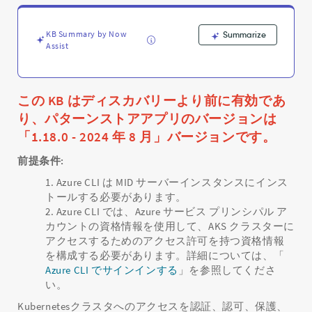
ー
構
成
KB Summary by Now
Summarize
の
Assist
詳
細
-
Support
この KB はディスカバリーより前に有効であ
and
り、パターンストアアプリのバージョンは
Troubleshooting
「1.18.0 - 2024 年 8 月」バージョンです。
前提条件:
Azure CLI は MID サーバーインスタンスにインス
トールする必要があります。
Azure CLI では、Azure サービス プリンシパル ア
カウントの資格情報を使用して、AKS クラスターに
アクセスするためのアクセス許可を持つ資格情報
を構成する必要があります。詳細については、「
Azure CLI でサインインする
」を参照してくださ
い。
Kubernetesクラスタへのアクセスを認証、認可、保護、