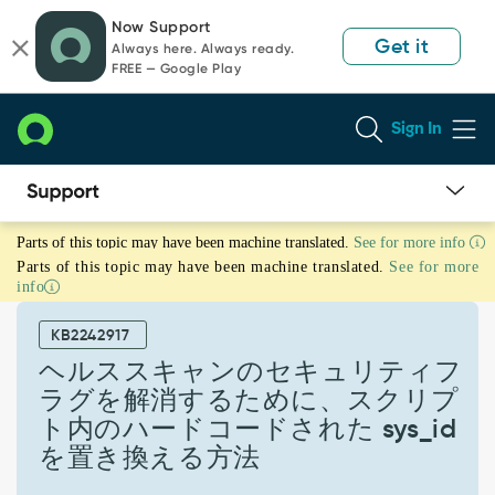
Skip
Skip
Now Support
to
to
Get it
Always here. Always ready.
page
chat
FREE — Google Play
content
Sign In
ヘ
Parts of this topic may have been machine translated.
See for more info
ル
Parts of this topic may have been machine translated.
See for more
ス
info
ス
キ
KB2242917
ャ
ン
ヘルススキャンのセキュリティフ
の
ラグを解消するために、スクリプ
セ
ト内のハードコードされた sys_id
キ
を置き換える方法
ュ
リ