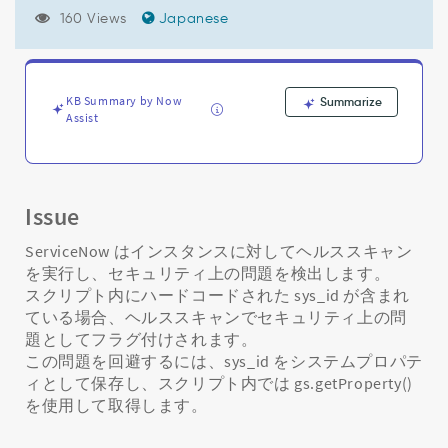
テ
160 Views
Japanese
ィ
フ
ラ
グ
を
KB Summary by Now
Summarize
Assist
解
消
す
る
た
Issue
め
に、
ServiceNow はインスタンスに対してヘルススキャン
ス
を実行し、セキュリティ上の問題を検出します。
ク
スクリプト内にハードコードされた sys_id が含まれ
リ
ている場合、ヘルススキャンでセキュリティ上の問
プ
題としてフラグ付けされます。
ト
この問題を回避するには、sys_id をシステムプロパテ
内
の
ィとして保存し、スクリプト内では gs.getProperty()
ハ
を使用して取得します。
ー
ド