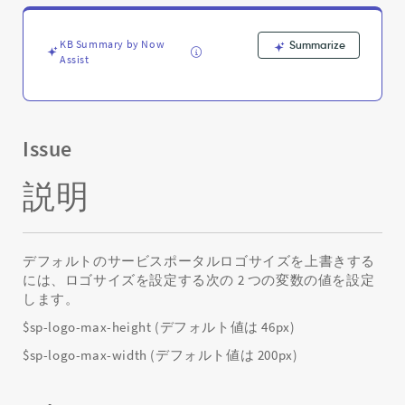
ー
の
ロ
KB Summary by Now
Summarize
ゴ
Assist
の
サ
イ
ズ
Issue
を
変
更
説明
す
る
方
法
デフォルトのサービスポータルロゴサイズを上書きする
-
には、ロゴサイズを設定する次の 2 つの変数の値を設定
Support
します。
and
$sp-logo-max-height (デフォルト値は 46px)
Troubleshooting
$sp-logo-max-width (デフォルト値は 200px)