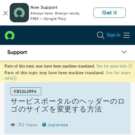
Skip
Skip
Now Support
to
to
Get it
Always here. Always ready.
page
chat
FREE — Google Play
content
Sign In
サ
Parts of this topic may have been machine translated.
See for more info
ー
Parts of this topic may have been machine translated.
See for more
ビ
info
ス
ポ
KB2242896
ー
タ
サービスポータルのヘッダーのロ
ル
ゴのサイズを変更する方法
の
ヘ
ッ
312 Views
Japanese
ダ