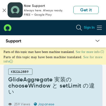
Skip
Skip
Now Support
to
to
Get it
Always here. Always ready.
page
chat
FREE — Google Play
content
Sign In
GlideAggregate
Parts of this topic may have been machine translated.
See for more info
実
Parts of this topic may have been machine translated.
See for more
装
info
の
chooseWindow
KB2242889
と
setLimit
GlideAggregate 実装の
の
chooseWindow と setLimit の違
違
い
い
-
Support
259 Views
Japanese