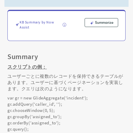
and
Troubleshooting
KB Summary by Now
Summarize
Assist
Summary
スクリプトの例：
ユーザーごとに複数のレコードを保持できるテーブルが
あります。ユーザーに基づくページネーションを実装し
ます。クエリは次のようになります。
var gr = new GlideAggregate('incident');
gr.addQuery('caller_id', '');
gr.chooseWindow(0, 5);
gr.groupBy('assigned_to');
gr.orderBy('assigned_to');
gr.query();