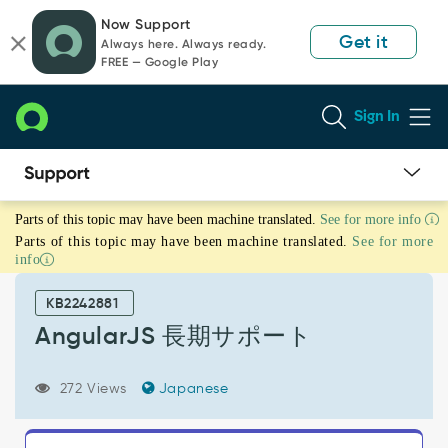
Skip
Skip
Now Support
to
to
Get it
Always here. Always ready.
page
chat
FREE — Google Play
content
Sign In
AngularJS
Parts of this topic may have been machine translated.
See for more info
長
Parts of this topic may have been machine translated.
See for more
期
info
サ
ポ
KB2242881
ー
ト
AngularJS 長期サポート
-
Support
272 Views
Japanese
and
Troubleshooting