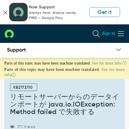
Skip
Skip
Now Support
to
to
Get it
Always here. Always ready.
page
chat
FREE — Google Play
content
Sign In
リ
Parts of this topic may have been machine translated.
See for more info
モ
Parts of this topic may have been machine translated.
See for more
ー
info
ト
サ
KB2172110
ー
バ
リモートサーバーからのデータイ
ー
ンポートが java.io.IOException:
か
Method failed で失敗する
ら
の
デ
171 Views