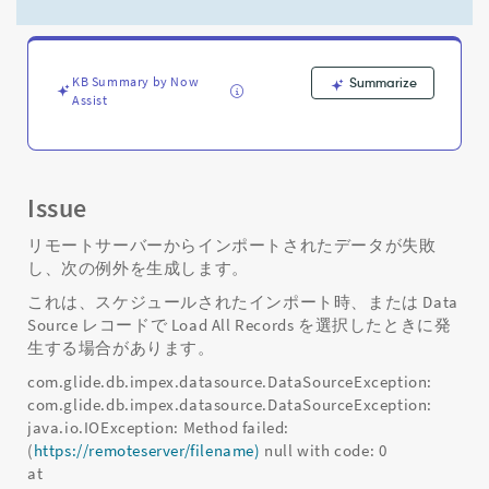
ー
タ
イ
ン
KB Summary by Now
Summarize
ポ
Assist
ー
ト
が
java.io.IOException:
Method
Issue
failed
で
リモートサーバーからインポートされたデータが失敗
失
し、次の例外を生成します。
敗
これは、スケジュールされたインポート時、または Data
す
Source レコードで Load All Records を選択したときに発
る
生する場合があります。
-
Support
com.glide.db.impex.datasource.DataSourceException:
and
com.glide.db.impex.datasource.DataSourceException:
Troubleshooting
java.io.IOException: Method failed:
(
https://remoteserver/filename)
null with code: 0
at