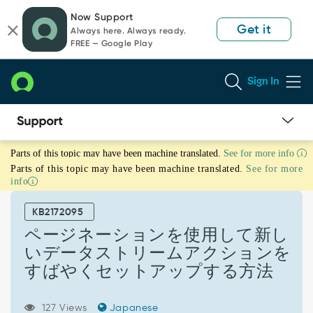
Skip
Skip
Now Support
to
to
Get it
Always here. Always ready.
page
chat
FREE — Google Play
content
Sign In
ペ
Parts of this topic may have been machine translated.
See for more info
ー
Parts of this topic may have been machine translated.
See for more
ジ
info
ネ
ー
KB2172095
シ
ョ
ページネーションを使用して新し
ン
いデータストリームアクションを
を
すばやくセットアップする方法
使
用
し
127 Views
Japanese