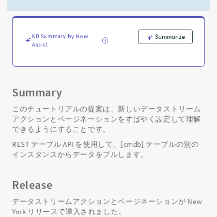
て
新
し
い
KB Summary by Now
Summarize
デ
Assist
ー
タ
ス
ト
リ
Summary
ー
ム
このチュートリアルの提案は、新しいデータストリーム
ア
アクションとページネーションをすばやく設定して理解
ク
できるようにすることです。
シ
REST テーブル API を使用して、[cmdb] テーブルの別の
ョ
インスタンスからデータをプルします。
ン
を
す
Release
ば
や
データストリームアクションとページネーションが New
く
York リリースで導入されました。
セ