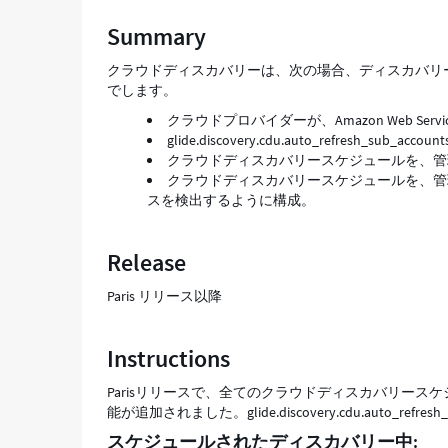
い
Summary
ア
カ
クラウドディスカバリーは、次の場合、ディスカバリ
ウ
でします。
ン
ト/
クラウドプロバイダーが、Amazon Web Services (AW
サ
glide.discovery.cdu.auto_refresh_sub_
ブ
クラウドディスカバリースケジュールを、管
ア
クラウドディスカバリースケジュールを、管
カ
スを検出するように構成。
ウ
ン
Release
ト
を
Paris リリース以降
自
動
的
Instructions
に
取
Parisリリースで、全てのクラウドディスカバリース
得
能が追加されました。glide.discovery.cdu.auto_re
-
Support
スケジュールされたディスカバリー中: