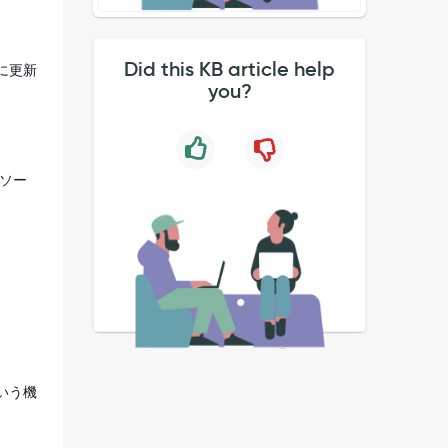
Did this KB article help
に更新
you?
ソー
いう機
す。