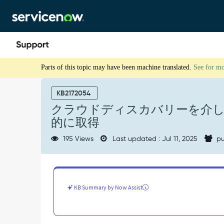
Skip
Skip
to
to
page
chat
content
ク
Parts of this topic may have been machine translated.
See for m
ラ
ウ
ド
KB2172054
デ
クラウドディスカバリーを介し
ィ
的に取得
ス
カ
195 Views
Last updated : Jul 11, 2025
pu
バ
リ
ー
を
介
KB Summary by Now Assist
し
て
新
し