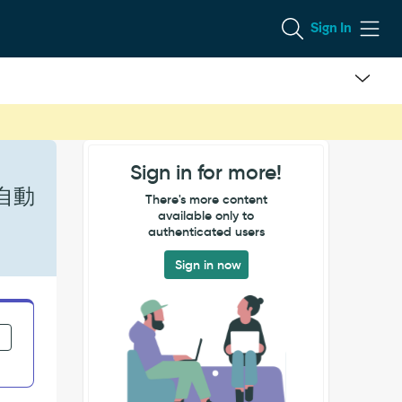
Sign In
Sign in for more!
自動
There's more content
available only to
authenticated users
Sign in now