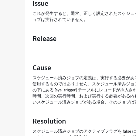
Issue
ブ
が
これが発生すると、通常、正しく設定されたスケジュー
実
ョブは実行されていません。
行
さ
れ
Release
て
い
ま
せ
Cause
ん。
-
スケジュール済みジョブの定義は、実行する必要があ
Support
使用するものではありません。スケジュール済みジョブが作成または更新さ
and
の下にある [sys_trigger] テーブルにレコードが
Troubleshooting
時間、次回の実行時間、および実行する必要がある内容が
いスケジュール済みジョブがある場合、そのジョブは
Resolution
スケジュール済みジョブのアクティブフラグを false