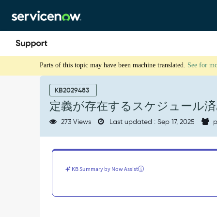
Skip
Skip
to
to
page
chat
content
定
Parts of this topic may have been machine translated.
See for m
義
が
存
KB2029483
在
定義が存在するスケジュール済
す
る
273 Views
Last updated : Sep 17, 2025
p
ス
ケ
ジ
ュ
ー
KB Summary by Now Assist
ル
済
み
ジ
ョ