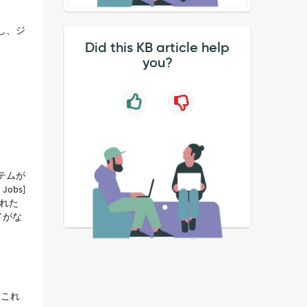
し、ジ
Did this KB article help
you?
テムが
obs]
された
ドがな
。これ