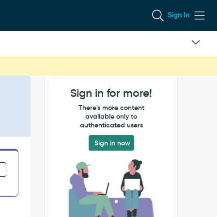
Sign In
Sign in for more!
There's more content
available only to
authenticated users
Sign in now