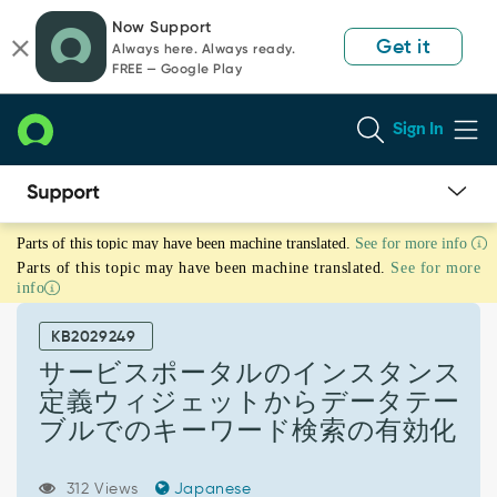
Skip
Skip
Now Support
to
to
Get it
Always here. Always ready.
page
chat
FREE — Google Play
content
Sign In
サ
Parts of this topic may have been machine translated.
See for more info
ー
Parts of this topic may have been machine translated.
See for more
ビ
info
ス
ポ
KB2029249
ー
タ
サービスポータルのインスタンス
ル
定義ウィジェットからデータテー
の
ブルでのキーワード検索の有効化
イ
ン
ス
312 Views
Japanese