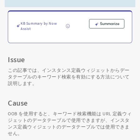
タ
ン
ス
定
KB Summary by Now
Summarize
義
Assist
ウ
ィ
ジ
ェ
ッ
Issue
ト
か
この記事では、インスタンス定義ウィジェットからデー
ら
タテーブルのキーワード検索を有効にする方法について
デ
説明します。
ー
タ
テ
Cause
ー
ブ
OOB を使用すると、キーワード検索機能は URL 定義ウィ
ル
ジェットのデータテーブルで使用できますが、インスタ
で
ンス定義ウィジェットのデータテーブルでは使用できま
の
せん。
キ