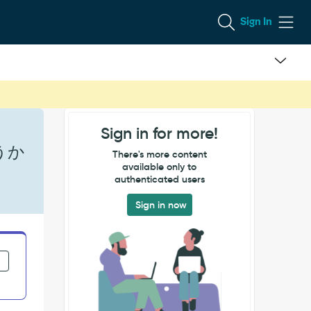
Sign In
Sign in for more!
うか
There's more content
available only to
authenticated users
Sign in now