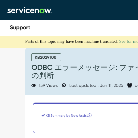
Skip
Skip
to
to
page
chat
content
ODBC
Parts of this topic may have been machine translated.
See for m
エ
ラ
ー
KB2029108
メ
ODBC エラーメッセージ: 
ッ
の判断
セ
ー
159 Views
Last updated : Jun 11, 2026
p
ジ:
フ
ァ
イ
ル
KB Summary by Now Assist
サ
イ
ズ
制