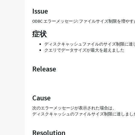
限
Issue
を
増
ODBC エラーメッセージ: ファイルサイズ制限を増
や
す
症状
必
要
ディスクキャッシュファイルのサイズ制限に達
が
クエリでデータサイズが最大を超えました
あ
る
か
Release
ど
う
か
の
判
Cause
断
-
次のエラーメッセージが表示された場合は、
Support
ディスクキャッシュのファイルサイズ制限に達しまし
and
Troubleshooting
Resolution