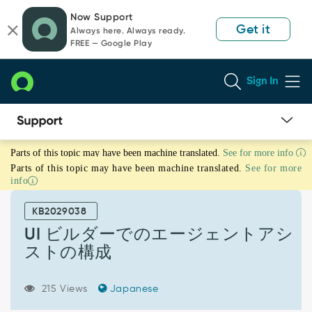
Skip
Skip
Now Support
to
to
Get it
Always here. Always ready.
page
chat
FREE — Google Play
content
Sign In
UI
Parts of this topic may have been machine translated.
See for more info
ビ
Parts of this topic may have been machine translated.
See for more
ル
info
ダ
ー
KB2029038
で
の
UI ビルダーでのエージェントアシ
エ
ストの構成
ー
ジ
ェ
215 Views
Japanese
ン