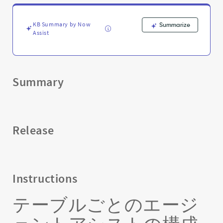
ト
ア
シ
KB Summary by Now
Summarize
ス
Assist
ト
の
構
成
Summary
-
Support
and
Troubleshooting
Release
Instructions
テーブルごとのエージ