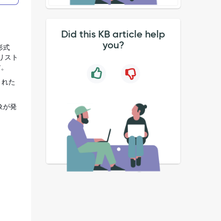
Did this KB article help
you?
形式
リスト
す。
された
象が発