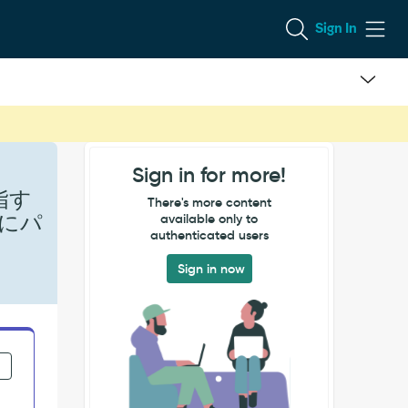
Sign In
Sign in for more!
指す
There's more content
にパ
available only to
authenticated users
Sign in now