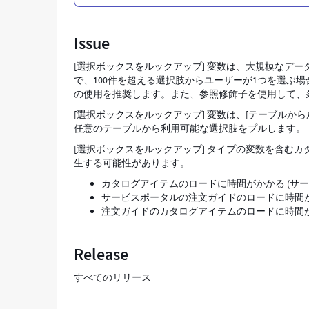
ィ
ン
Issue
グ
-
[選択ボックスをルックアップ] 変数は、大規模なデ
非
で、100件を超える選択肢からユーザーが1つを選ぶ
常
の使用を推奨します。また、参照修飾子を使用して、
に
大
[選択ボックスをルックアップ] 変数は、[テーブルから
き
任意のテーブルから利用可能な選択肢をプルします。
な
[選択ボックスをルックアップ] タイプの変数を含む
テ
生する可能性があります。
ー
ブ
カタログアイテムのロードに時間がかかる (サー
ル
サービスポータルの注文ガイドのロードに時間
を
注文ガイドのカタログアイテムのロードに時間
指
す
ル
Release
ッ
ク
すべてのリリース
ア
ッ