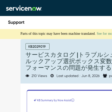
Skip
Skip
to
to
page
chat
content
サ
Parts of this topic may have been machine translated.
See for m
ー
ビ
ス
KB2029019
カ
サービスカタログ |トラブルシ
タ
ルックアップ選択ボックス変
ロ
グ
フォーマンスの問題が発生する
|
210 Views
Last updated : Jun 8, 2026
p
ト
ラ
ブ
ル
シ
KB Summary by Now Assist
ュ
ー
テ