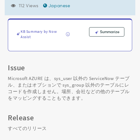
テ
112 Views
Japanese
ー
ブ
ル
と
オ
KB Summary by Now
Summarize
Assist
プ
シ
ョ
ン
で
Issue
sys_group
テ
Microsoft AZURE は、sys_user 以外の ServiceNow テーブ
ー
ル、またはオプションで sys_group 以外のテーブルにレ
ブ
コードを作成しません。場所、会社などの他のテーブル
ル
をマッピングすることもできます。
の
み
を
Release
対
象
すべてのリリース
と
し