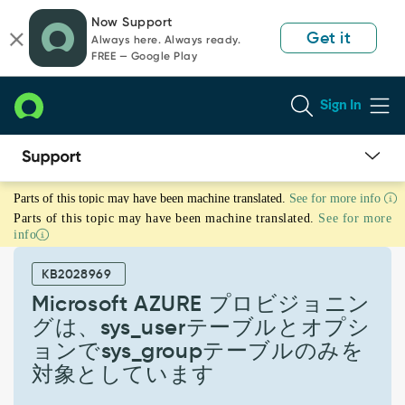
Skip
Skip
Now Support
to
to
Get it
Always here. Always ready.
page
chat
FREE — Google Play
content
Sign In
Microsoft
Parts of this topic may have been machine translated.
See for more info
AZURE
Parts of this topic may have been machine translated.
See for more
プ
info
ロ
ビ
KB2028969
ジ
ョ
Microsoft AZURE プロビジョニン
ニ
グは、sys_userテーブルとオプシ
ン
ョンでsys_groupテーブルのみを
グ
対象としています
は、
sys_user