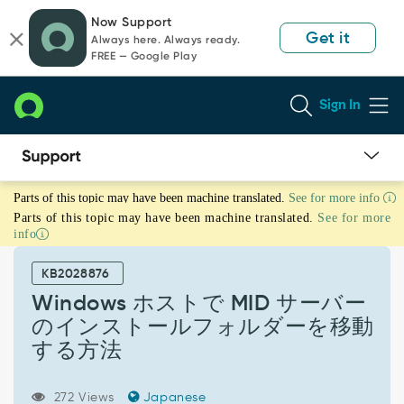
Skip
Skip
Now Support
to
to
Get it
Always here. Always ready.
page
chat
FREE — Google Play
content
Sign In
Windows
Parts of this topic may have been machine translated.
See for more info
ホ
Parts of this topic may have been machine translated.
See for more
ス
info
ト
で
KB2028876
MID
サ
Windows ホストで MID サーバー
ー
のインストールフォルダーを移動
バ
する方法
ー
の
イ
272 Views
Japanese