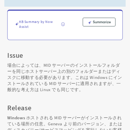
ン
ス
ト
ー
KB Summary by Now
Summarize
ル
Assist
フ
ォ
ル
ダ
ー
Issue
を
移
場合によっては、MID サーバーのインストールフォルダ
動
ーを同じホストサーバー上の別のフォルダーまたはディ
す
スクに移動する必要があります。これは Windows にイン
る
ストールされている MID サーバーに適用されますが、一
方
般的な考え方は Linux でも同じです。
法
-
Support
Release
and
Troubleshooting
Windows
ホストされる MID サーバーがインストールされ
ている場所の任意。Geneva より前のバージョン、または
ディスカバリー/サービスマッピングを実行しないお客様