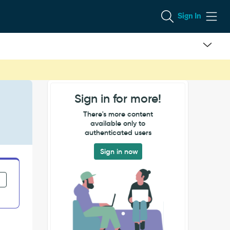
Sign In
Sign in for more!
There's more content
available only to
authenticated users
Sign in now