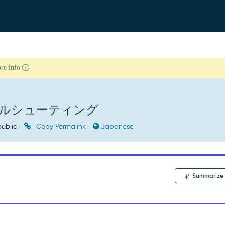
ore info
ブルシューティング
ublic
Copy Permalink
Japanese
Summarize