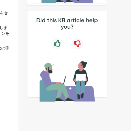
果をセ
Did this KB article help
you?
用しま
ョンを
決の手