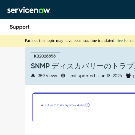
Skip
Skip
to
to
page
chat
content
SNMP
Parts of this topic may have been machine translated.
See for m
デ
ィ
ス
KB2028858
カ
SNMP ディスカバリーのトラ
バ
リ
359 Views
Last updated : Jun 18, 2026
p
ー
の
ト
ラ
ブ
KB Summary by Now Assist
ル
シ
ュ
ー
テ