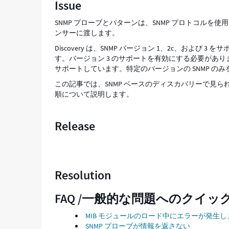
Issue
ィ
ン
SNMP プローブとパターンは、SNMP プロトコルを
グ
ンサーに渡します。
-
Discovery は、SNMP バージョン 1、2c、および 3
Support
す。バージョン 3 のサポートを有効にする必要がありま
and
サポートしています。特定のバージョンの SNMP のみ
Troubleshooting
この記事では、SNMP ベースのディスカバリーで見
順について説明します。
Release
Resolution
FAQ /一般的な問題へのクイッ
MIB モジュールのロード中にエラーが発生し
SNMP プローブが情報を返さない