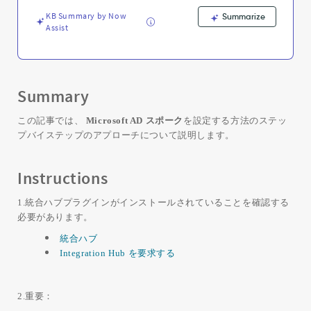
Support
and
KB Summary by Now
Summarize
Assist
Troubleshooting
Summary
この記事では、
Microsoft AD スポーク
を設定する方法のステッ
プバイステップのアプローチについて説明します。
Instructions
1.統合ハブプラグインがインストールされていることを確認する
必要があります。
統合ハブ
Integration Hub を要求する
2.重要：