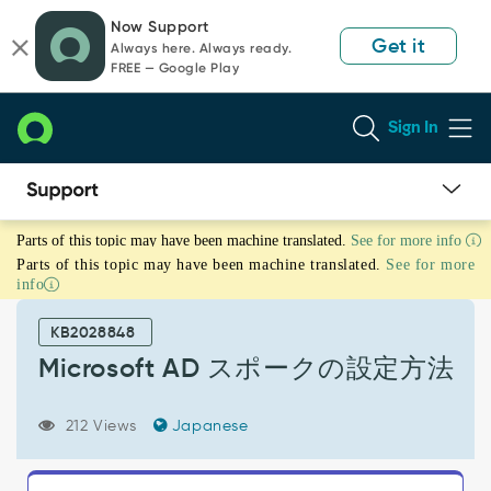
Skip
Skip
Now Support
to
to
Get it
Always here. Always ready.
page
chat
FREE — Google Play
content
Sign In
Microsoft
Parts of this topic may have been machine translated.
See for more info
AD
Parts of this topic may have been machine translated.
See for more
ス
info
ポ
ー
KB2028848
ク
の
Microsoft AD スポークの設定方法
設
定
212 Views
Japanese
方
法
-