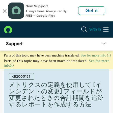
Skip
Skip
Now Support
to
to
Get it
Always here. Always ready.
page
chat
FREE — Google Play
content
Sign In
メ
Parts of this topic may have been machine translated.
See for more info
ト
Parts of this topic may have been machine translated.
See for more
リ
info
ク
ス
KB2005151
の
定
メトリクスの定義を使用して [イ
義
ンシデントの変更] フィールドが
を
変更されたときの合計期間を追跡
使
するレポートを作成する方法
用
し