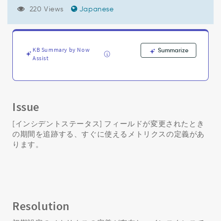
て
220 Views
Japanese
[イ
ン
シ
デ
ン
KB Summary by Now
Summarize
Assist
ト
の
変
更]
フ
Issue
ィ
ー
[インシデントステータス] フィールドが変更されたとき
ル
の期間を追跡する、すぐに使えるメトリクスの定義があ
ド
ります。
が
変
更
さ
れ
た
Resolution
と
き