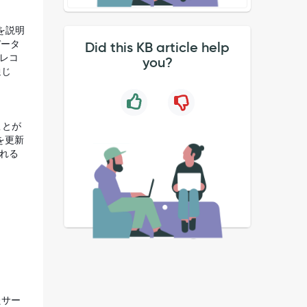
法を説明
データ
Did this KB article help
 レコ
you?
通じ
ことが
を更新
される
。
たサー