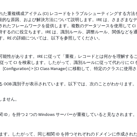
作成された重複構成アイテム (CI) レコードをトラブルシューティングする方
の一般的な原因、および解決方法について説明します。IRE は、さまざまな
れたフレームワークを提供します。複数のデータソースを使用して CI
維持するのに役立ちます。IRE は、識別ルール、調整ルール、関係などを
。RE の詳細については、以下を参照してください。
能性があります。IRE に従って「重複」レコードとは何かを理解する
に従って CI を検索します。したがって、識別ルールに従って代わりに CI 
ration] > [CI Class Manager] に移動して、特定のクラスに使用
使用される OOB 識別子が表示されています。以下では、次のことがわかります。
存しません。
」を持つ 2 つの Windows サーバーが重複していると見なされます
ています。したがって、同じ相関 ID を持つそれぞれのドメインに作成され