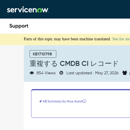
Skip
Skip
to
to
page
chat
content
重
Parts of this topic may have been machine translated.
See for m
複
す
る
KB1710798
CMDB
重複する CMDB CI レコード
CI
レ
854 Views
Last updated : May 27, 2026
コ
ー
ド
-
Support
KB Summary by Now Assist
and
Troubleshooting