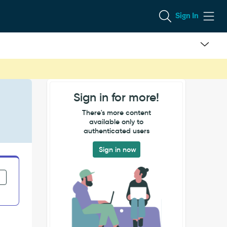
Sign In
Sign in for more!
There's more content
available only to
authenticated users
Sign in now