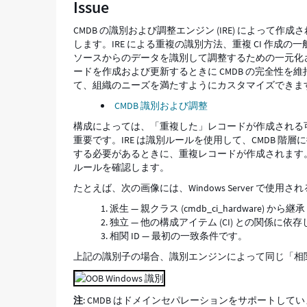
Issue
CMDB の識別および調整エンジン (IRE) によって
します。IRE による重複の識別方法、重複 CI 作成
ソースからのデータを識別して調整するための一元化さ
ードを作成および更新するときに CMDB の完全性を
て、組織のニーズを満たすようにカスタマイズできます
CMDB 識別および調整
構成によっては、「重複した」レコードが作成される可
重要です。IRE は識別ルールを使用して、CMDB 階層
する必要があるときに、重複レコードが作成されます。[Configu
ルールを確認します。
たとえば、次の画像には、Windows Server で
派生 — 親クラス (cmdb_ci_hardware) から継承
独立 — 他の構成アイテム (CI) との関係に依
相関 ID — 最初の一致条件です。
上記の識別子の場合、識別エンジンによって同じ「相関 ID
注
: CMDB はドメインセパレーションをサポートし