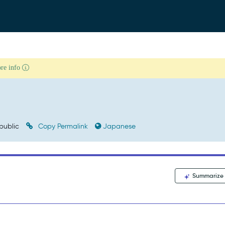
ore info
public
Copy Permalink
Japanese
Summarize