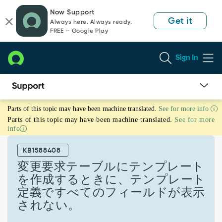
Skip
Skip
Now Support
to
to
Get it
Always here. Always ready.
page
chat
FREE — Google Play
content
Sign In
変
Parts of this topic may have been machine translated.
See for more info
更
Parts of this topic may have been machine translated.
See for more
要
info
求
テ
KB1588408
ー
ブ
変更要求テーブルにテンプレート
ル
を作成するときに、テンプレート
に
定義ですべてのフィールドが表示
テ
されない。
ン
プ