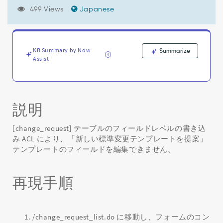
レ
499 Views
Japanese
ー
ト
を
作
成
KB Summary by Now
Summarize
Assist
す
る
と
き
に、
説明
テ
ン
[change_request] テーブルのフィールドレベルの書き込
プ
み ACL により、「新しい標準変更テンプレートを提案」
レ
テンプレートのフィールドを編集できません。
ー
ト
定
再現手順
義
で
す
べ
/change_request_list.do に移動し、フォームのコン
て