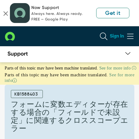
Skip
Skip
Now Support
to
to
Get it
Always here. Always ready.
page
chat
FREE — Google Play
content
Sign In
フ
Parts of this topic may have been machine translated.
See for more info
ォ
Parts of this topic may have been machine translated.
See for more
ー
info
ム
に
KB1588403
変
数
フォームに変数エディターが存在
エ
する場合の「フィールドで未設
デ
定」に関連するクロススコープエ
ィ
ラー
タ
ー