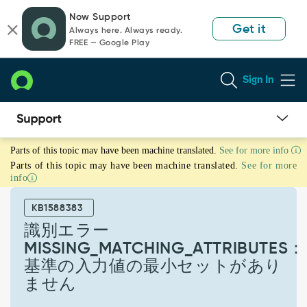
Skip
Skip
Now Support
to
to
Get it
Always here. Always ready.
page
chat
FREE — Google Play
content
Sign In
識
Parts of this topic may have been machine translated.
See for more info
別
Parts of this topic may have been machine translated.
See for more
エ
info
ラ
ー
KB1588383
MISSING_MATCHING_ATTRIBUTES：
基
識別エラー
準
MISSING_MATCHING_ATTRIBUTES：
の
基準の入力値の最小セットがあり
入
ません
力
値