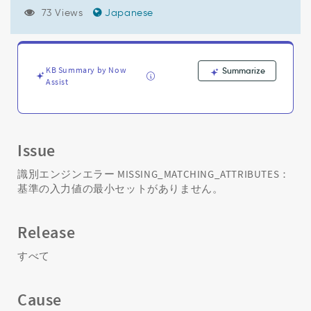
の
73 Views
Japanese
最
小
セ
ッ
ト
KB Summary by Now
Summarize
Assist
が
あ
り
ま
せ
Issue
ん
-
識別エンジンエラー MISSING_MATCHING_ATTRIBUTES：
Support
基準の入力値の最小セットがありません。
and
Troubleshooting
Release
すべて
Cause