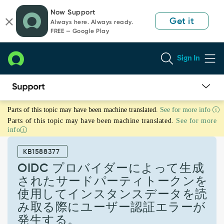
Skip
Skip
Now Support
to
to
Get it
Always here. Always ready.
page
chat
FREE — Google Play
content
Sign In
OIDC
Parts of this topic may have been machine translated.
See for more info
プ
Parts of this topic may have been machine translated.
See for more
ロ
info
バ
イ
KB1588377
ダ
ー
OIDC プロバイダーによって生成
に
されたサードパーティトークンを
よ
使用してインスタンスデータを読
っ
み取る際にユーザー認証エラーが
て
生
発生する。