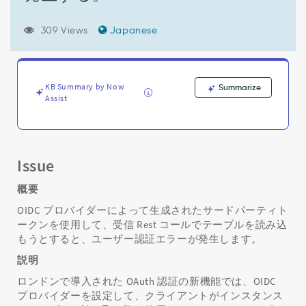
成
さ
れ
309 Views
Japanese
た
サ
ー
ド
KB Summary by Now
Summarize
パ
Assist
ー
テ
ィ
ト
Issue
ー
ク
概要
ン
を
OIDC プロバイダーによって生成されたサードパーティト
使
ークンを使用して、受信 Rest コールでテーブルを読み込
用
もうとすると、ユーザー認証エラーが発生します。
し
説明
て
イ
ロンドンで導入された OAuth 認証の新機能では、OIDC
ン
プロバイダーを設定して、クライアントがインスタンス
ス