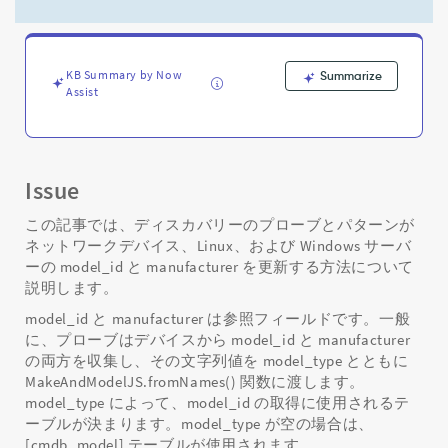
と
デ
バ
イ
KB Summary by Now
Summarize
ス
Assist
の
モ
デ
ル
ID
Issue
と
メ
この記事では、ディスカバリーのプローブとパターンが
ー
ネットワークデバイス、Linux、および Windows サーバ
カ
ーの model_id と manufacturer を更新する方法について
ー
説明します。
を
model_id と manufacturer は参照フィールドです。一般
取
に、プローブはデバイスから model_id と manufacturer
得
の両方を収集し、その文字列値を model_type とともに
す
MakeAndModelJS.fromNames() 関数に渡します。
る
方
model_type によって、model_id の取得に使用されるテ
法
ーブルが決まります。model_type が空の場合は、
-
[cmdb_model] テーブルが使用されます。