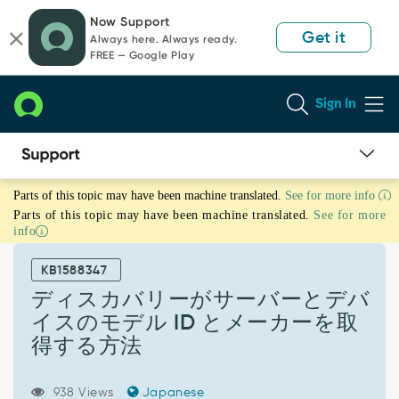
Skip
Skip
Now Support
to
to
Get it
Always here. Always ready.
page
chat
FREE — Google Play
content
Sign In
デ
Parts of this topic may have been machine translated.
See for more info
ィ
Parts of this topic may have been machine translated.
See for more
ス
info
カ
バ
KB1588347
リ
ー
ディスカバリーがサーバーとデバ
が
イスのモデル ID とメーカーを取
サ
得する方法
ー
バ
ー
938 Views
Japanese