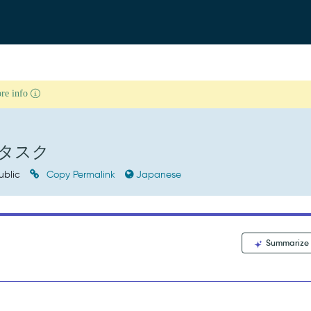
ore info
タスク
ublic
Copy Permalink
Japanese
Summarize