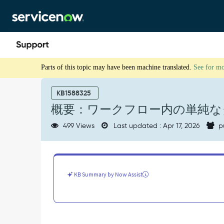
Skip
Skip
to
to
page
chat
content
概
Parts of this topic may have been machine translated.
See for m
要：
ワ
ー
KB1588325
ク
概要：ワークフロー内の単純な
フ
ロ
499 Views
Last updated : Apr 17, 2026
p
ー
内
の
単
純
KB Summary by Now Assist
な
タ
ス
ク
-