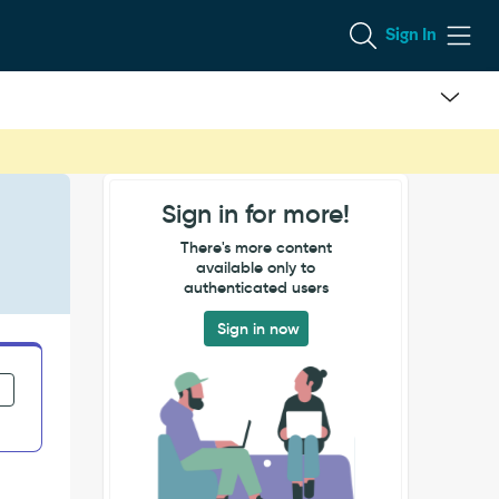
Sign In
Sign in for more!
There's more content
available only to
authenticated users
Sign in now