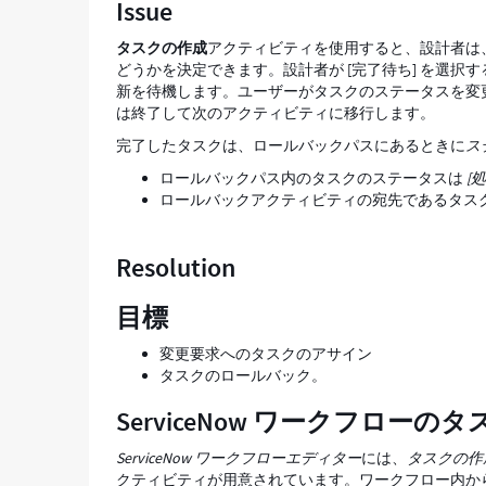
Issue
Support
and
タスクの作成
アクティビティを使用すると、設計者は
Troubleshooting
どうかを決定できます。設計者が [完了待ち] を選
新を待機します。ユーザーがタスクのステータスを変
は終了して次のアクティビティに移行します。
完了したタスクは、ロールバックパスにあるときに
ス
ロールバックパス内のタスクのステータスは
[
ロールバックアクティビティの宛先であるタス
Resolution
目標
変更要求へのタスクのアサイン
タスクのロールバック。
ServiceNow ワークフローのタ
ServiceNow ワークフローエディター
には、
タスクの作
クティビティが用意されています。ワークフロー内か