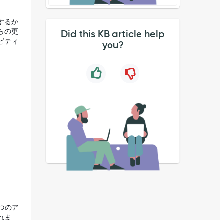
するか
らの更
Did this KB article help
ビティ
you?
つのア
れま