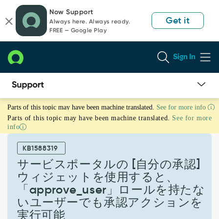
Skip
Skip
Now Support
to
to
Get it
Always here. Always ready.
page
chat
FREE — Google Play
content
Sign In
サ
Parts of this topic may have been machine translated.
See for more info
ー
Parts of this topic may have been machine translated.
See for more
ビ
info
ス
ポ
KB1588319
ー
タ
サービスポータルの [自分の承認]
ル
ウィジェットを使用すると、
の
「approve_user」ロールを持たな
[自
いユーザーでも承認アクションを
分
の
実行可能