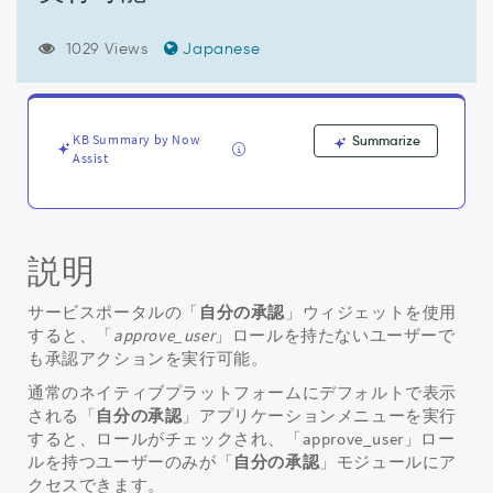
承
認]
ウ
1029 Views
Japanese
ィ
ジ
ェ
ッ
KB Summary by Now
Summarize
ト
Assist
を
使
用
す
説明
る
と、
「approve_user」
サービスポータルの「
自分の承認
」ウィジェットを使用
ロ
すると、「
approve_user
」ロールを持たないユーザーで
ー
も承認アクションを実行可能。
ル
通常のネイティブプラットフォームにデフォルトで表示
を
される「
自分の承認
」アプリケーションメニューを実行
持
すると、ロールがチェックされ、「approve_user」ロー
た
ルを持つユーザーのみが「
自分の承認
」モジュールにア
な
クセスできます。
い