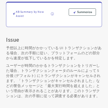
ラ
ブ
ル
KB Summary by Now
Summarize
シ
Assist
ュ
ー
テ
ィ
Issue
ン
グ
予想以上に時間がかかっている UI トランザクションがあ
方
る場合、次の手順に従い、プラットフォームのどの部分
法
から速度が低下しているかを特定します。
と
は？
ユーザーが時間のかかるトランザクションをトリガーし
-
た場合、トランザクションクォータのルールによって 5
Support
分後 (デフォルト) にトランザクションがキャンセルされ
and
ます。「トランザクションがキャンセルされました」な
Troubleshooting
どの警告メッセージと「最大実行時間を超えました」と
いう理由が表示されることがあります。このトランザク
ションは、次の手順に従って調査する必要があります。