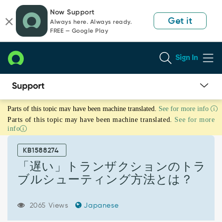
Skip
Skip
Now Support
to
to
Get it
Always here. Always ready.
page
chat
FREE — Google Play
content
Sign In
「遅
Parts of this topic may have been machine translated.
See for more info
い」
Parts of this topic may have been machine translated.
See for more
ト
info
ラ
ン
KB1588274
ザ
ク
「遅い」トランザクションのトラ
シ
ブルシューティング方法とは？
ョ
ン
の
2065 Views
Japanese
ト